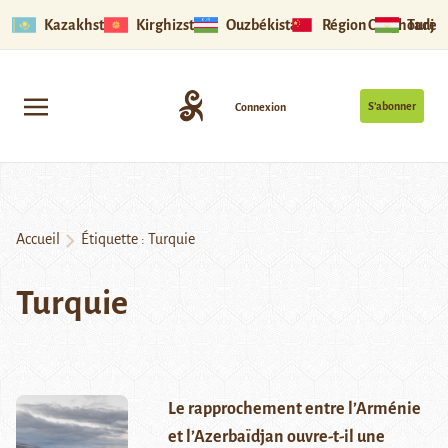
Kazakhstan
Kirghizstan
Ouzbékistan
Région Ouïghoure
Tadjik
S’abonner
Connexion
Accueil
Étiquette :
Turquie
Turquie
Le rapprochement entre l’Arménie
et l’Azerbaïdjan ouvre-t-il une