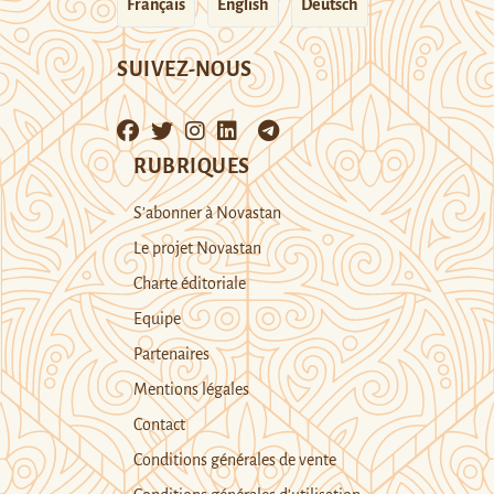
Français
English
Deutsch
SUIVEZ-NOUS
RUBRIQUES
S’abonner à Novastan
Le projet Novastan
Charte éditoriale
Equipe
Partenaires
Mentions légales
Contact
Conditions générales de vente