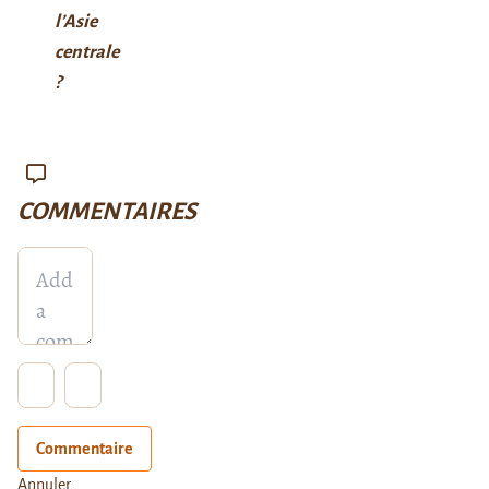
l’Asie
centrale
?
COMMENTAIRES
Commentaire
Annuler