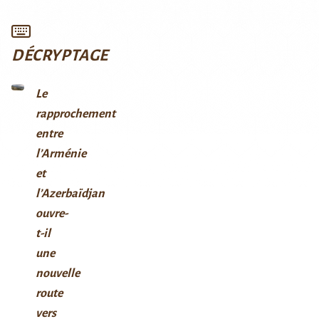
DÉCRYPTAGE
Le
rapprochement
entre
l’Arménie
et
l’Azerbaïdjan
ouvre-
t-il
une
nouvelle
route
vers