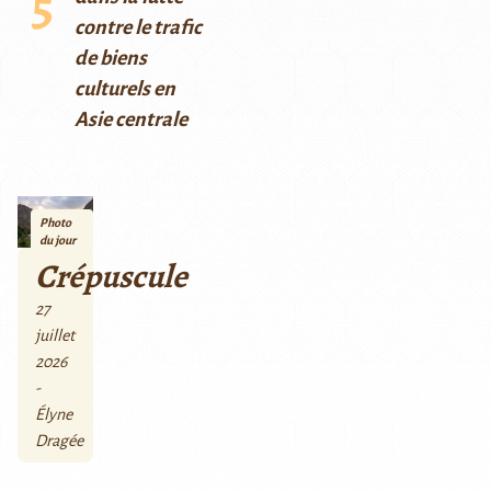
contre le trafic
de biens
culturels en
Asie centrale
Photo
du jour
Crépuscule
27
juillet
2026
-
Élyne
Dragée