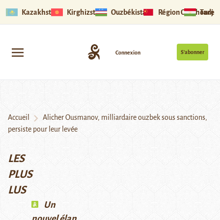
Kazakhstan
Kirghizstan
Ouzbékistan
Région Ouïghoure
Tadjik
S’abonner
Connexion
Accueil
Alicher Ousmanov, milliardaire ouzbek sous sanctions,
persiste pour leur levée
LES
PLUS
LUS
Un
nouvel élan