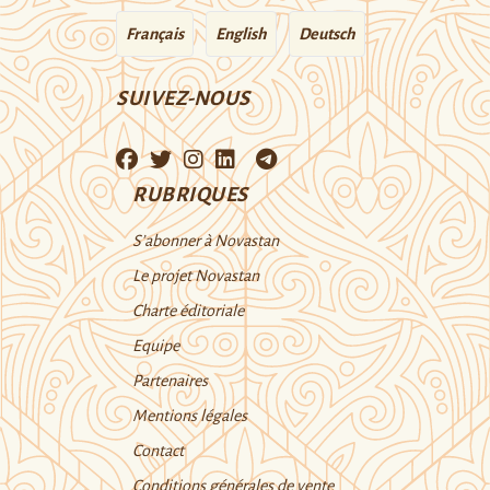
Français
English
Deutsch
SUIVEZ-NOUS
RUBRIQUES
S’abonner à Novastan
Le projet Novastan
Charte éditoriale
Equipe
Partenaires
Mentions légales
Contact
Conditions générales de vente