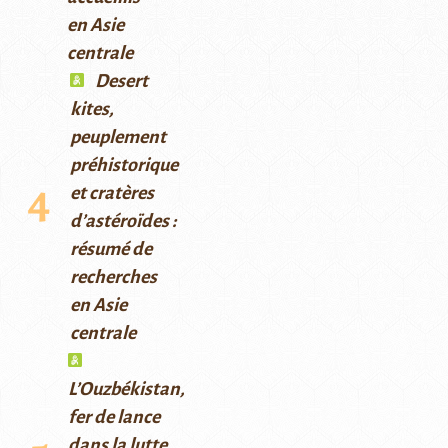
en Asie
centrale
Desert
kites,
peuplement
préhistorique
et cratères
d’astéroïdes :
résumé de
recherches
en Asie
centrale
L’Ouzbékistan,
fer de lance
dans la lutte