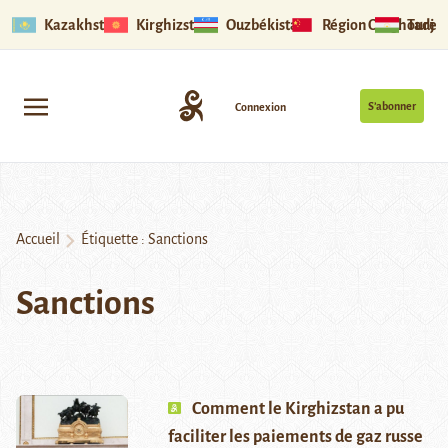
Kazakhstan
Kirghizstan
Ouzbékistan
Région Ouïghoure
Tadjik
S’abonner
Connexion
Accueil
Étiquette :
Sanctions
Sanctions
Comment le Kirghizstan a pu
faciliter les paiements de gaz russe