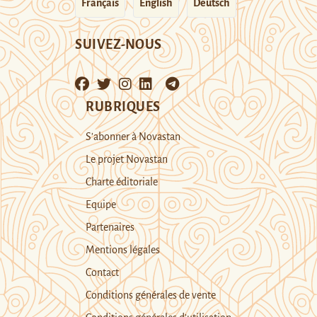
Français
English
Deutsch
SUIVEZ-NOUS
RUBRIQUES
S’abonner à Novastan
Le projet Novastan
Charte éditoriale
Equipe
Partenaires
Mentions légales
Contact
Conditions générales de vente