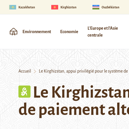
Kazakhstan
Kirghizstan
Ouzbékistan
L'Europe et l'Asie
Environnement
Economie
centrale
Accueil
Le Kirghizstan, appui privilégié pour le système de 
Le Kirghizstan
de paiement alte