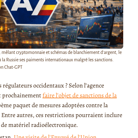
 mêlant cryptomonnaie et schémas de blanchiement d'argent, le
à la Russie ses paiments internationaux malgré les sanctions.
ion Chat-GPT
s régulateurs occidentaux ? Selon l’agence
it prochainement
faire l’objet de sanctions de la
0ème paquet de mesures adoptées contre la
 Entre autres, ces restrictions pourraient inclure
 de matériel radioélectronique.
zstan.
Une visite de l'Envoyé de l'Union