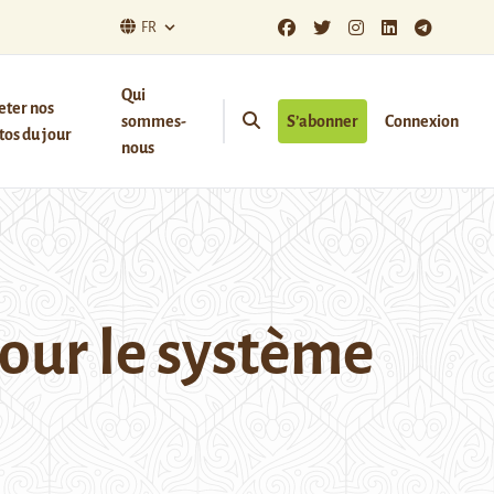
FR
Qui
eter nos
sommes-
S’abonner
Connexion
os du jour
nous
pour le système