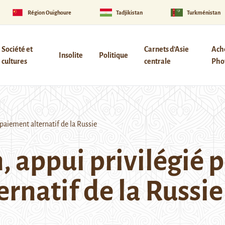
Région Ouïghoure
Tadjikistan
Turkménistan
Société et
Carnets d’Asie
Ach
Insolite
Politique
cultures
centrale
Phot
paiement alternatif de la Russie
, appui privilégié 
rnatif de la Russie