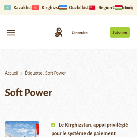
Kazakhstan
Kirghizstan
Ouzbékistan
Région Ouïghoure
Tadjik
S’abonner
Connexion
Accueil
Étiquette :
Soft Power
Soft Power
Le Kirghizstan, appui privilégié
pour le système de paiement