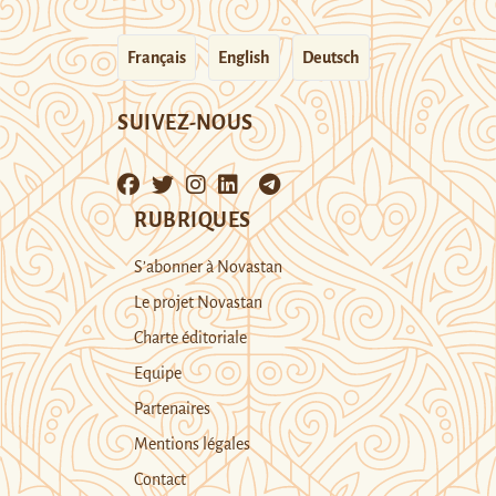
Français
English
Deutsch
SUIVEZ-NOUS
RUBRIQUES
S’abonner à Novastan
Le projet Novastan
Charte éditoriale
Equipe
Partenaires
Mentions légales
Contact