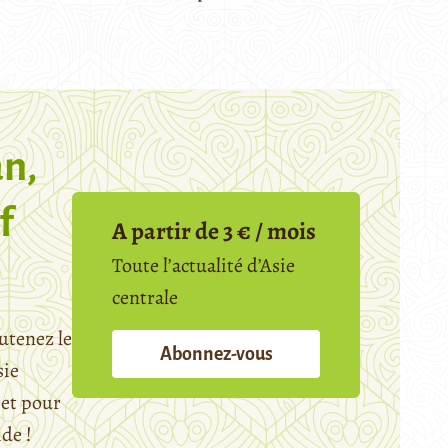
n,
f
A partir de 3 € / mois
Toute l’actualité d’Asie
centrale
utenez le
Abonnez-vous
sie
et pour
ide !