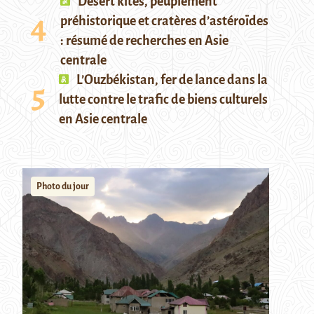
Desert kites, peuplement
préhistorique et cratères d’astéroïdes
: résumé de recherches en Asie
centrale
L’Ouzbékistan, fer de lance dans la
lutte contre le trafic de biens culturels
en Asie centrale
Photo du jour