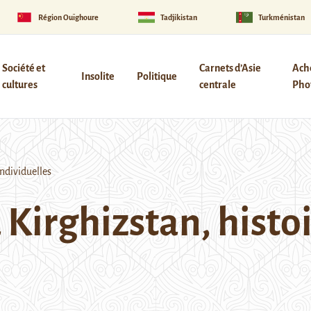
Région Ouïghoure
Tadjikistan
Turkménistan
Société et
Carnets d’Asie
Ach
Insolite
Politique
cultures
centrale
Phot
individuelles
 Kirghizstan, histoi