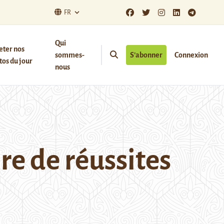
FR
Qui
eter nos
sommes-
S’abonner
Connexion
os du jour
nous
re de réussites