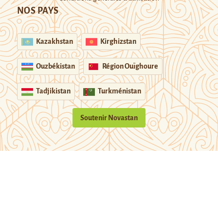
NOS PAYS
Kazakhstan
Kirghizstan
Ouzbékistan
Région Ouïghoure
Tadjikistan
Turkménistan
Soutenir Novastan