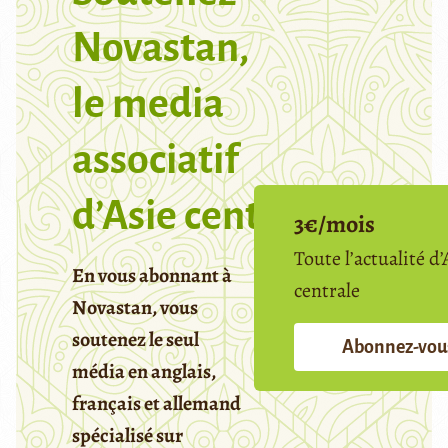
Novastan,
le media
associatif
d’Asie centrale
3€/mois
Toute l’actualité d’
En vous abonnant à
centrale
Novastan, vous
soutenez le seul
Abonnez-vou
média en anglais,
français et allemand
spécialisé sur