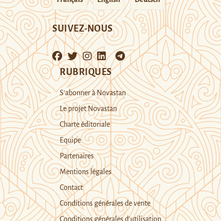
SUIVEZ-NOUS
RUBRIQUES
S’abonner à Novastan
Le projet Novastan
Charte éditoriale
Equipe
Partenaires
Mentions légales
Contact
Conditions générales de vente
Conditions générales d’utilisation