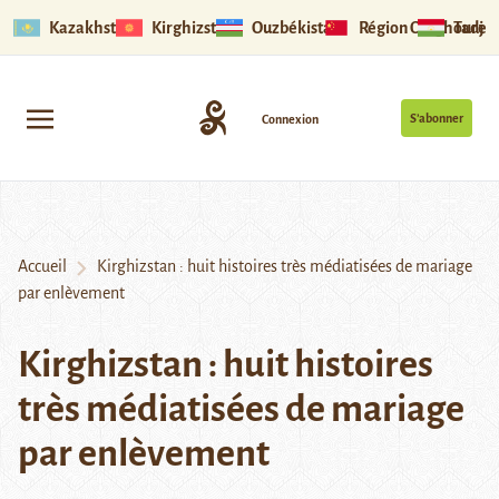
Kazakhstan
Kirghizstan
Ouzbékistan
Région Ouïghoure
Tadjik
S’abonner
Connexion
Accueil
Kirghizstan : huit histoires très médiatisées de mariage
par enlèvement
Kirghizstan : huit histoires
très médiatisées de mariage
par enlèvement