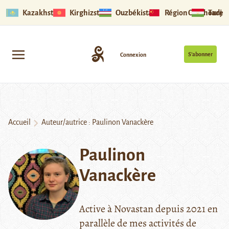
Kazakhstan
Kirghizstan
Ouzbékistan
Région Ouïghoure
Tadjik
S’abonner
Connexion
Accueil
Auteur/autrice : Paulinon Vanackère
Paulinon
Vanackère
Active à Novastan depuis 2021 en
parallèle de mes activités de