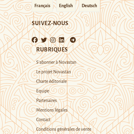
Français
English
Deutsch
SUIVEZ-NOUS
RUBRIQUES
S’abonner à Novastan
Le projet Novastan
Charte éditoriale
Equipe
Partenaires
Mentions légales
Contact
Conditions générales de vente