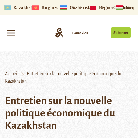
Kazakhstan
Kirghizstan
Ouzbékistan
Région Ouïghoure
Tadjik
S’abonner
Connexion
Accueil
Entretien sur la nouvelle politique économique du
Kazakhstan
Entretien sur la nouvelle
politique économique du
Kazakhstan