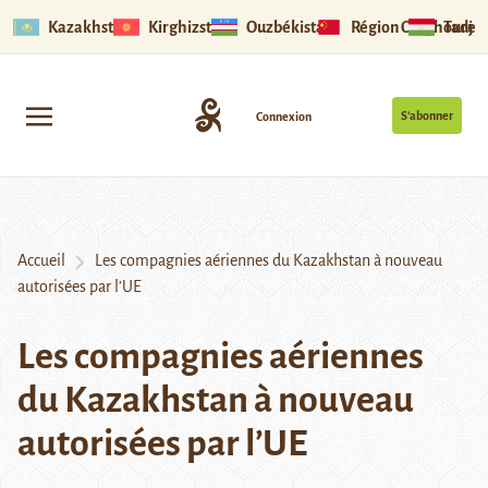
Kazakhstan
Kirghizstan
Ouzbékistan
Région Ouïghoure
Tadjik
S’abonner
Connexion
Accueil
Les compagnies aériennes du Kazakhstan à nouveau
autorisées par l’UE
Les compagnies aériennes
du Kazakhstan à nouveau
autorisées par l’UE