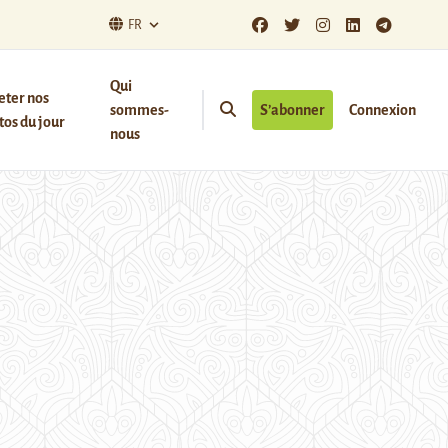
FR
Qui
eter nos
sommes-
S’abonner
Connexion
os du jour
nous