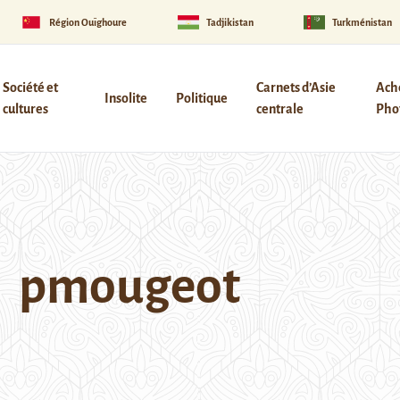
Région Ouïghoure
Tadjikistan
Turkménistan
Société et
Carnets d’Asie
Ach
Insolite
Politique
cultures
centrale
Phot
pmougeot