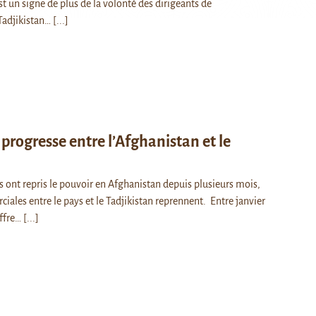
est un signe de plus de la volonté des dirigeants de
Tadjikistan…
[...]
rogresse entre l’Afghanistan et le
ns ont repris le pouvoir en Afghanistan depuis plusieurs mois,
iales entre le pays et le Tadjikistan reprennent. Entre janvier
iffre…
[...]