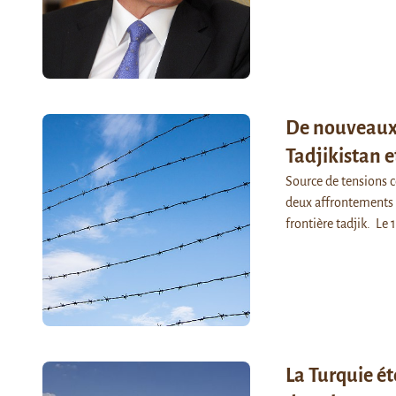
De nouveaux i
Tadjikistan e
Source de tensions c
deux affrontements e
frontière tadjik. Le
La Turquie é