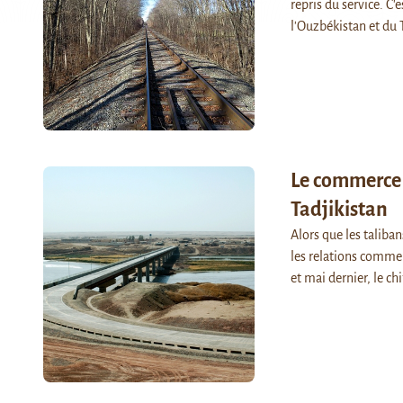
repris du service. C'
l'Ouzbékistan et du 
Le commerce p
Tadjikistan
Alors que les taliba
les relations commerc
et mai dernier, le ch