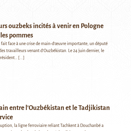
urs ouzbeks incités à venir en Pologne
r les pommes
 fait face à une crise de main-d’œuvre importante, un député
es travailleurs venant d’Ouzbékistan. Le 24 juin dernier, le
président…
[...]
rain entre l’Ouzbékistan et le Tadjikistan
rvice
ruption, la ligne ferroviaire reliant Tachkent à Douchanbé a