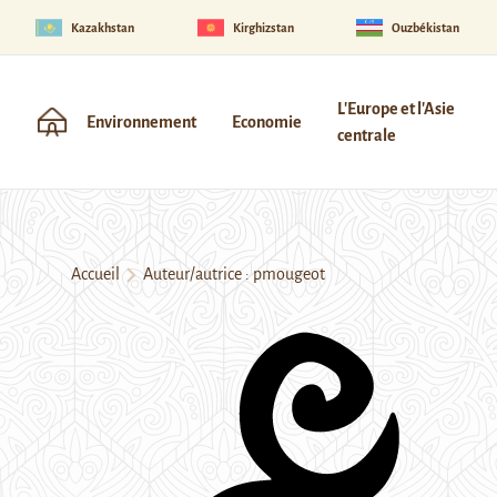
Kazakhstan
Kirghizstan
Ouzbékistan
L'Europe et l'Asie
Environnement
Economie
centrale
Accueil
Auteur/autrice : pmougeot