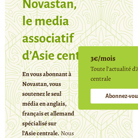
Novastan,
le media
associatif
d’Asie centrale
3€/mois
Toute l’actualité d’
En vous abonnant à
centrale
Novastan, vous
soutenez le seul
Abonnez-vou
média en anglais,
français et allemand
spécialisé sur
l’Asie centrale.
Nous