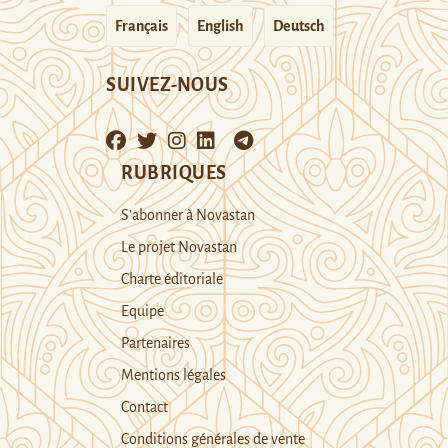
Français
English
Deutsch
SUIVEZ-NOUS
RUBRIQUES
S’abonner à Novastan
Le projet Novastan
Charte éditoriale
Equipe
Partenaires
Mentions légales
Contact
Conditions générales de vente