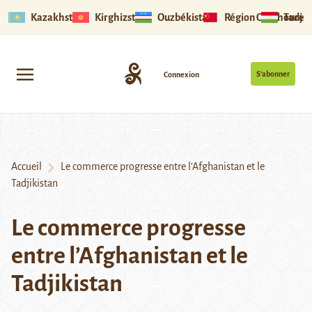
Kazakhstan
Kirghizstan
Ouzbékistan
Région Ouïghoure
Tadjik
S’abonner
Connexion
Accueil
Le commerce progresse entre l’Afghanistan et le
Tadjikistan
Le commerce progresse
entre l’Afghanistan et le
Tadjikistan