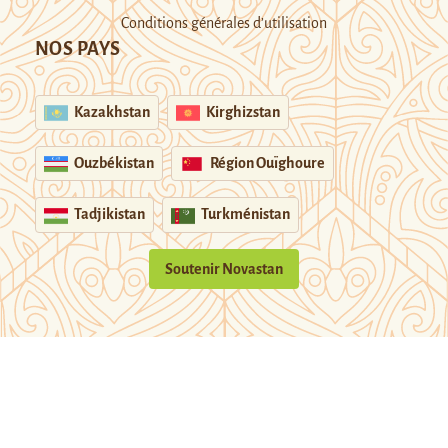
Conditions générales d’utilisation
NOS PAYS
Kazakhstan
Kirghizstan
Ouzbékistan
Région Ouïghoure
Tadjikistan
Turkménistan
Soutenir Novastan