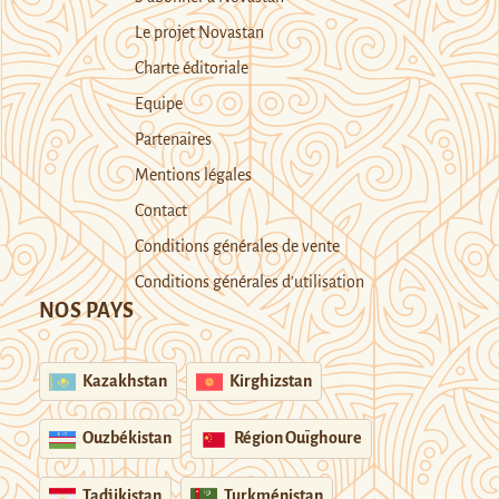
Le projet Novastan
Charte éditoriale
Equipe
Partenaires
Mentions légales
Contact
Conditions générales de vente
Conditions générales d’utilisation
NOS PAYS
Kazakhstan
Kirghizstan
Ouzbékistan
Région Ouïghoure
Tadjikistan
Turkménistan