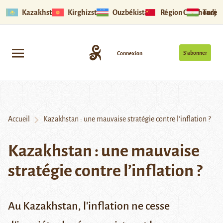
Kazakhstan
Kirghizstan
Ouzbékistan
Région Ouïghoure
Tadjik
S’abonner
Connexion
Accueil
Kazakhstan : une mauvaise stratégie contre l’inflation ?
Kazakhstan : une mauvaise
stratégie contre l’inflation ?
Au Kazakhstan, l'inflation ne cesse