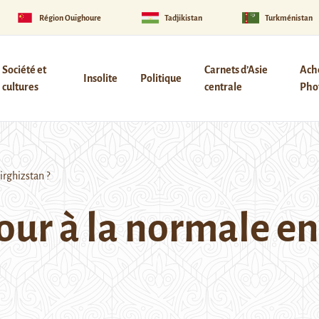
Région Ouïghoure
Tadjikistan
Turkménistan
Société et
Carnets d’Asie
Ach
Insolite
Politique
cultures
centrale
Phot
irghizstan ?
tour à la normale e