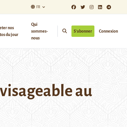
FR
Qui
eter nos
sommes-
S’abonner
Connexion
os du jour
nous
nvisageable au