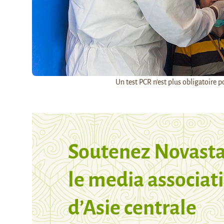
Un test PCR n'est plus obligatoire po
Soutenez Novasta
le media associati
d’Asie centrale