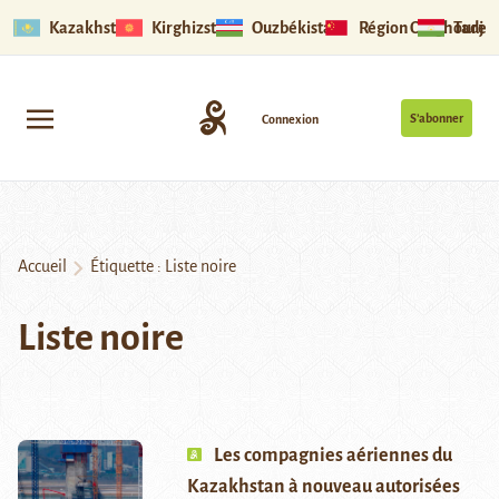
Kazakhstan
Kirghizstan
Ouzbékistan
Région Ouïghoure
Tadjik
S’abonner
Connexion
Accueil
Étiquette :
Liste noire
Liste noire
Les compagnies aériennes du
Kazakhstan à nouveau autorisées