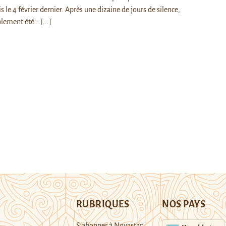
le 4 février dernier. Après une dizaine de jours de silence,
inalement été…
[...]
RUBRIQUES
NOS PAYS
S’abonner à Novastan