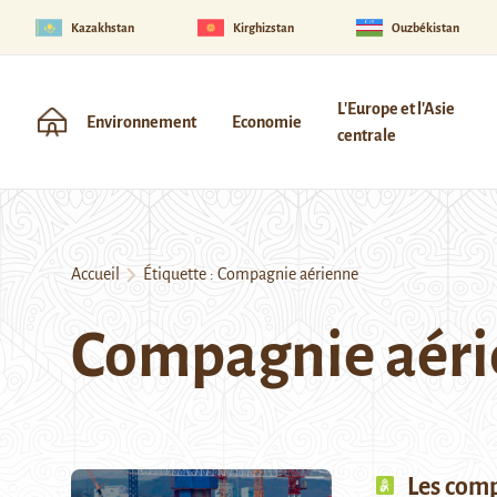
Kazakhstan
Kirghizstan
Ouzbékistan
L'Europe et l'Asie
Environnement
Economie
centrale
Accueil
Étiquette :
Compagnie aérienne
Compagnie aér
Les com