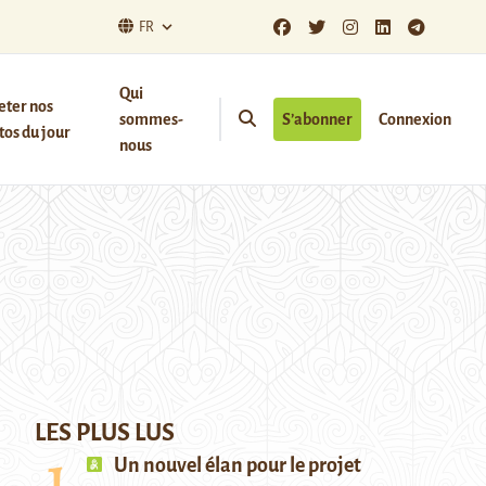
FR
Qui
eter nos
sommes-
S’abonner
Connexion
os du jour
nous
LES PLUS LUS
Un nouvel élan pour le projet