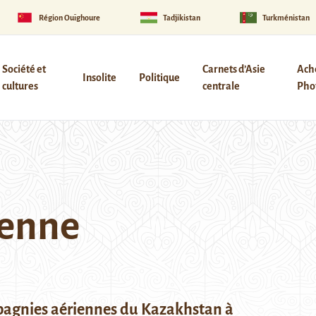
Région Ouïghoure
Tadjikistan
Turkménistan
Société et
Carnets d’Asie
Ach
Insolite
Politique
cultures
centrale
Phot
ienne
pagnies aériennes du Kazakhstan à