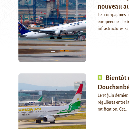
nouveau aut
Les compagnies aé
européenne. Le 1e
infrastructures k
Bientôt 
Douchanbé
Le 15 juin dernier,
régulières entre l
ratification. Cet…