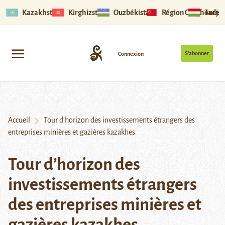
Kazakhstan
Kirghizstan
Ouzbékistan
Région Ouïghoure
Tadjik
S’abonner
Connexion
Accueil
Tour d’horizon des investissements étrangers des
entreprises minières et gazières kazakhes
Tour d’horizon des
investissements étrangers
des entreprises minières et
gazières kazakhes