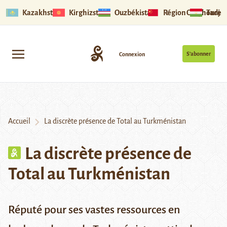
Kazakhstan
Kirghizstan
Ouzbékistan
Région Ouïghoure
Tadjik
S’abonner
Connexion
Accueil
La discrète présence de Total au Turkménistan
La discrète présence de
Total au Turkménistan
Réputé pour ses vastes ressources en