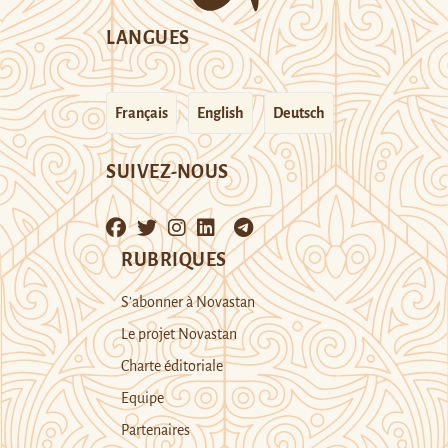
LANGUES
Français
English
Deutsch
SUIVEZ-NOUS
RUBRIQUES
S’abonner à Novastan
Le projet Novastan
Charte éditoriale
Equipe
Partenaires