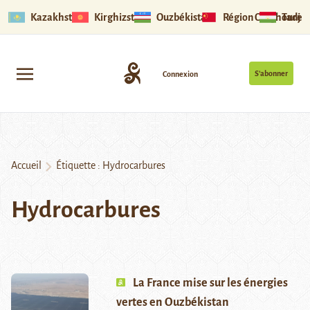
Kazakhstan
Kirghizstan
Ouzbékistan
Région Ouïghoure
Tadjik
S’abonner
Connexion
Accueil
Étiquette :
Hydrocarbures
Hydrocarbures
La France mise sur les énergies
vertes en Ouzbékistan