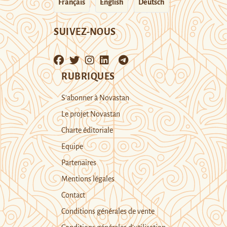
Français
English
Deutsch
SUIVEZ-NOUS
RUBRIQUES
S’abonner à Novastan
Le projet Novastan
Charte éditoriale
Equipe
Partenaires
Mentions légales
Contact
Conditions générales de vente