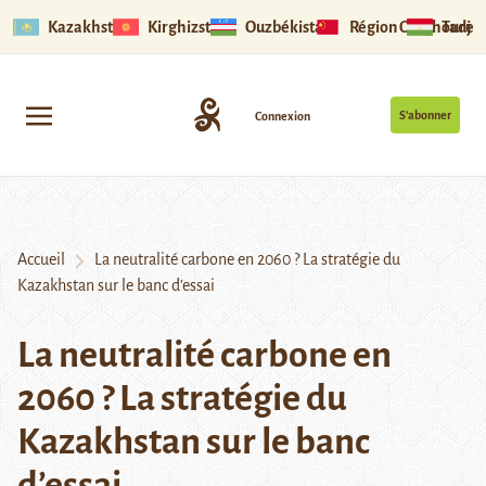
Kazakhstan
Kirghizstan
Ouzbékistan
Région Ouïghoure
Tadjik
S’abonner
Connexion
Accueil
La neutralité carbone en 2060 ? La stratégie du
Kazakhstan sur le banc d’essai
La neutralité carbone en
2060 ? La stratégie du
Kazakhstan sur le banc
d’essai