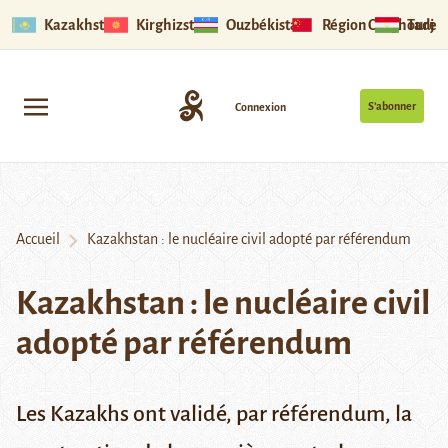
Kazakhstan
Kirghizstan
Ouzbékistan
Région Ouïghoure
Tadjik
S’abonner
Connexion
Accueil
Kazakhstan : le nucléaire civil adopté par référendum
Kazakhstan : le nucléaire civil
adopté par référendum
Les Kazakhs ont validé, par référendum, la