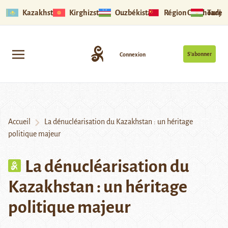
Kazakhstan
Kirghizstan
Ouzbékistan
Région Ouïghoure
Tadjik
S’abonner
Connexion
Accueil
La dénucléarisation du Kazakhstan : un héritage
politique majeur
La dénucléarisation du
Kazakhstan : un héritage
politique majeur