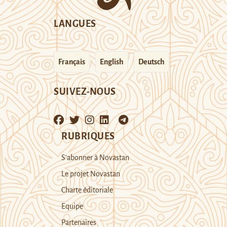
LANGUES
Français
English
Deutsch
SUIVEZ-NOUS
RUBRIQUES
S’abonner à Novastan
Le projet Novastan
Charte éditoriale
Equipe
Partenaires