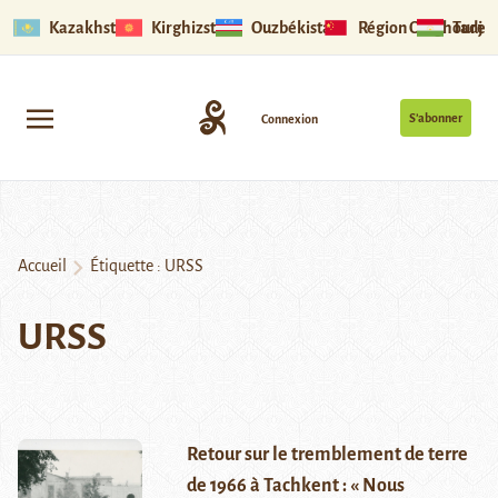
Kazakhstan
Kirghizstan
Ouzbékistan
Région Ouïghoure
Tadjik
S’abonner
Connexion
Accueil
Étiquette :
URSS
URSS
Retour sur le tremblement de terre
de 1966 à Tachkent : « Nous