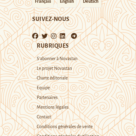
Français
English
Deutsch
SUIVEZ-NOUS
RUBRIQUES
S’abonner à Novastan
Le projet Novastan
Charte éditoriale
Equipe
Partenaires
Mentions légales
Contact
Conditions générales de vente