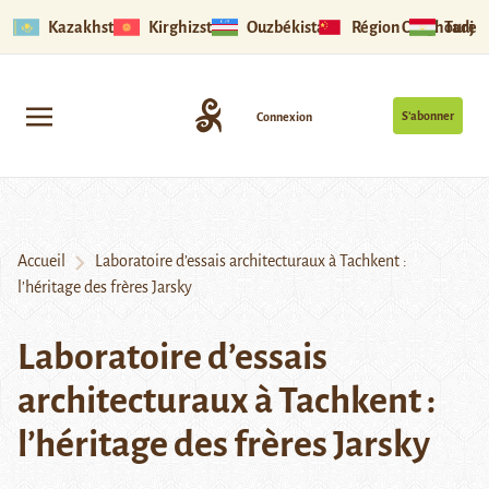
Kazakhstan
Kirghizstan
Ouzbékistan
Région Ouïghoure
Tadjik
S’abonner
Connexion
Accueil
Laboratoire d’essais architecturaux à Tachkent :
l’héritage des frères Jarsky
Laboratoire d’essais
architecturaux à Tachkent :
l’héritage des frères Jarsky