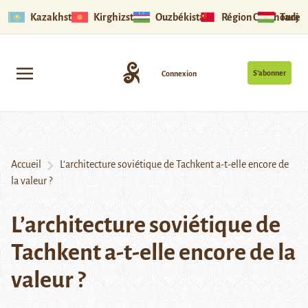
Kazakhstan
Kirghizstan
Ouzbékistan
Région Ouïghoure
Tadjik
S’abonner
Connexion
Accueil
L’architecture soviétique de Tachkent a-t-elle encore de
la valeur ?
L’architecture soviétique de
Tachkent a-t-elle encore de la
valeur ?