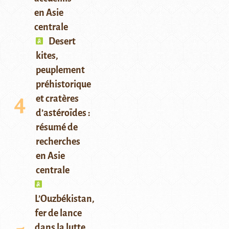
en Asie
centrale
Desert
kites,
peuplement
préhistorique
et cratères
d’astéroïdes :
résumé de
recherches
en Asie
centrale
L’Ouzbékistan,
fer de lance
dans la lutte