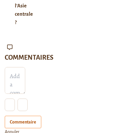
l’Asie
centrale
?
COMMENTAIRES
Commentaire
Annuler