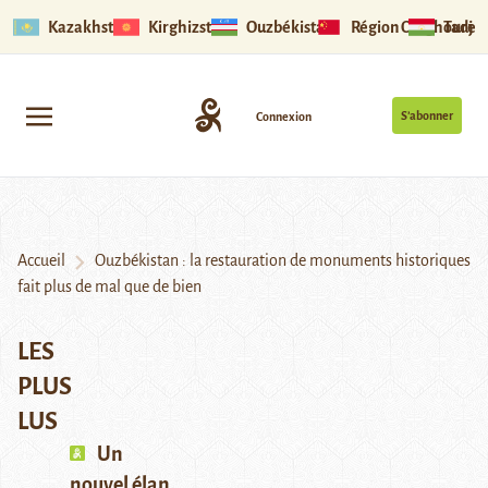
Kazakhstan
Kirghizstan
Ouzbékistan
Région Ouïghoure
Tadjik
S’abonner
Connexion
Accueil
Ouzbékistan : la restauration de monuments historiques
fait plus de mal que de bien
LES
PLUS
LUS
Un
nouvel élan