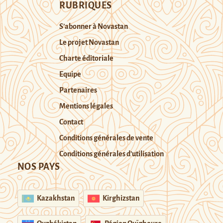
RUBRIQUES
S’abonner à Novastan
Le projet Novastan
Charte éditoriale
Equipe
Partenaires
Mentions légales
Contact
Conditions générales de vente
Conditions générales d’utilisation
NOS PAYS
Kazakhstan
Kirghizstan