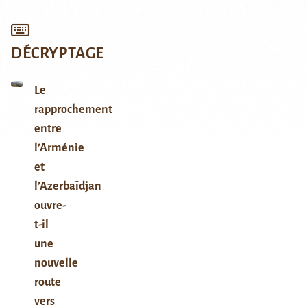
DÉCRYPTAGE
Le
rapprochement
entre
l’Arménie
et
l’Azerbaïdjan
ouvre-
t-il
une
nouvelle
route
vers