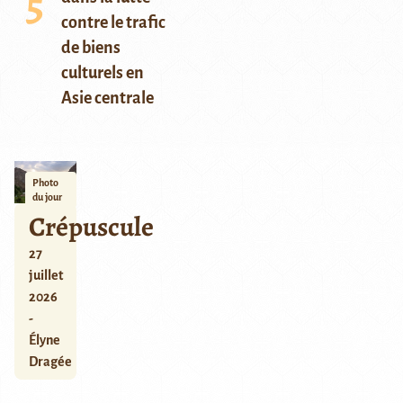
contre le trafic
de biens
culturels en
Asie centrale
Photo
du jour
Crépuscule
27
juillet
2026
-
Élyne
Dragée