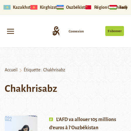
Kazakhstan
Kirghizstan
Ouzbékistan
Région Ouïghoure
Tadjik
S’abonner
Connexion
Accueil
Étiquette :
Chakhrisabz
Chakhrisabz
L’AFD va allouer 105 millions
d’euros à l’Ouzbékistan