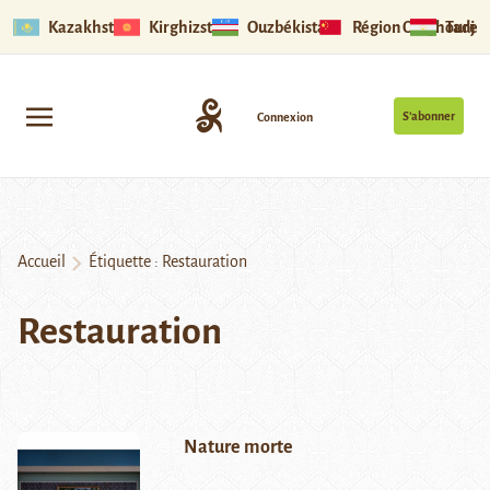
Kazakhstan
Kirghizstan
Ouzbékistan
Région Ouïghoure
Tadjik
S’abonner
Connexion
Accueil
Étiquette :
Restauration
Restauration
Nature morte