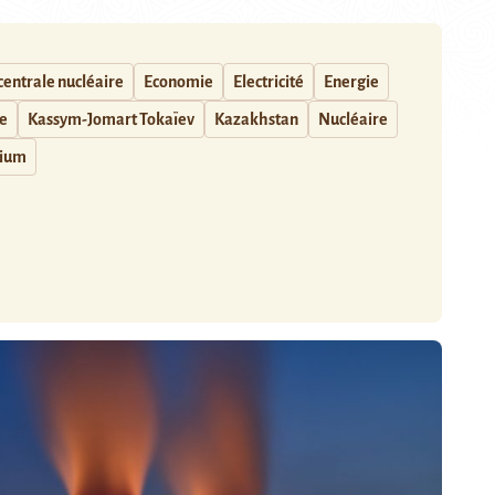
centrale nucléaire
Economie
Electricité
Energie
e
Kassym-Jomart Tokaïev
Kazakhstan
Nucléaire
ium