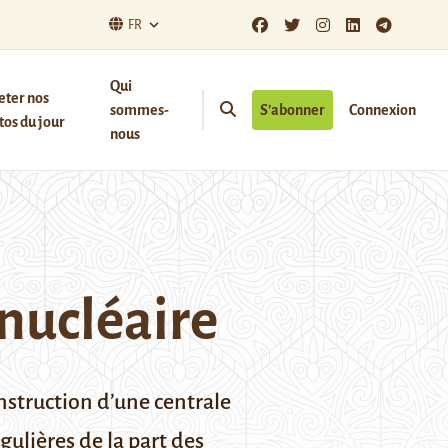
FR
Qui
eter nos
sommes-
S’abonner
Connexion
os du jour
nous
 nucléaire
struction d’une centrale
gulières de la part des