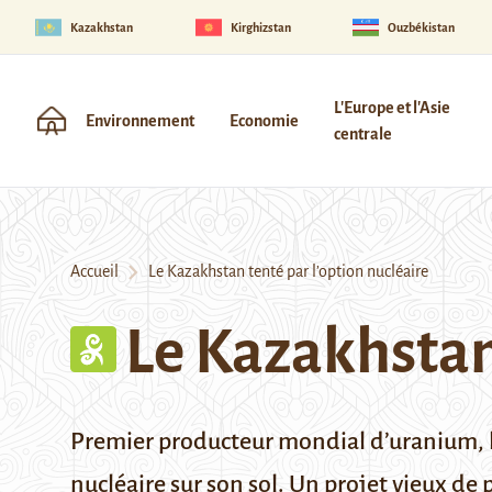
Kazakhstan
Kirghizstan
Ouzbékistan
L'Europe et l'Asie
Environnement
Economie
centrale
Accueil
Le Kazakhstan tenté par l’option nucléaire
Le Kazakhstan 
Premier producteur mondial d’uranium, l
nucléaire sur son sol. Un projet vieux de 