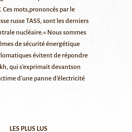
. Ces mots,
prononcés
par le
esse russe
TASS
, sont les derniers
centrale nucléaire.« Nous sommes
lèmes de sécurité énergétique
iplomatiques évitent de répondre
akh, qui s’exprimait devant
son
victime
d’une panne d’électricité
LES PLUS LUS