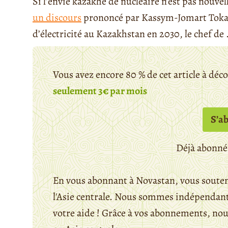
Si l’envie kazakhe de nucléaire n’est pas nouvell
un discours
prononcé par Kassym-Jomart Tokaï
d’électricité au Kazakhstan en 2030, le chef de . 
Vous avez encore 80 % de cet article à déc
seulement 3€ par mois
S’a
Déjà abonné
En vous abonnant à Novastan, vous souten
l'Asie centrale. Nous sommes indépendants
votre aide ! Grâce à vos abonnements, n