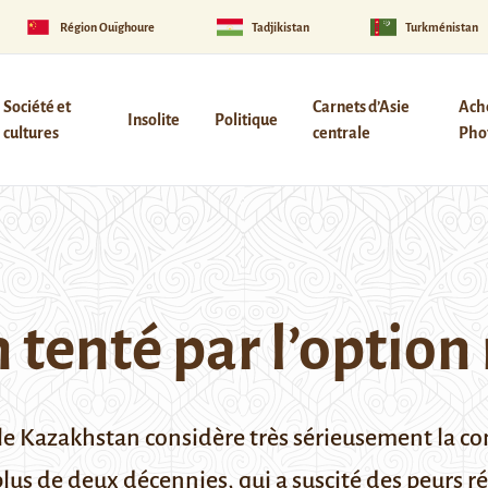
Région Ouïghoure
Tadjikistan
Turkménistan
Société et
Carnets d’Asie
Ach
Insolite
Politique
cultures
centrale
Phot
tenté par l’option
e Kazakhstan considère très sérieusement la con
plus de deux décennies, qui a suscité des peurs ré