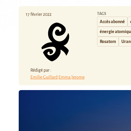
TAGS
17 février 2022
Accès abonné
énergie atomiqu
Rosatom
Uran
Rédigé par :
Emilie Guillard
Emma Jerome