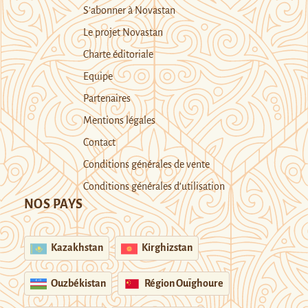
S’abonner à Novastan
Le projet Novastan
Charte éditoriale
Equipe
Partenaires
Mentions légales
Contact
Conditions générales de vente
Conditions générales d’utilisation
NOS PAYS
Kazakhstan
Kirghizstan
Ouzbékistan
Région Ouïghoure