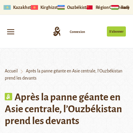
Kazakhstan
Kirghizstan
Ouzbékistan
Région Ouïghoure
Tadjik
S’abonner
Connexion
Accueil
Après la panne géante en Asie centrale, l’Ouzbékistan
prend les devants
Après la panne géante en
Asie centrale, l’Ouzbékistan
prend les devants