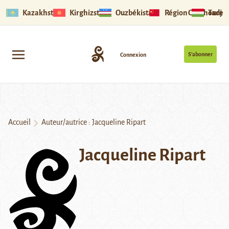
Kazakhstan
Kirghizstan
Ouzbékistan
Région Ouïghoure
Tadjik
S’abonner
Connexion
Accueil
Auteur/autrice : Jacqueline Ripart
Jacqueline Ripart