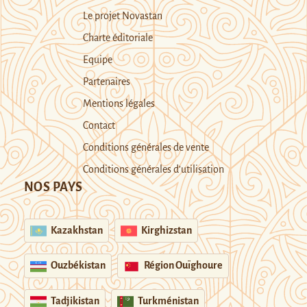
Le projet Novastan
Charte éditoriale
Equipe
Partenaires
Mentions légales
Contact
Conditions générales de vente
Conditions générales d’utilisation
NOS PAYS
Kazakhstan
Kirghizstan
Ouzbékistan
Région Ouïghoure
Tadjikistan
Turkménistan