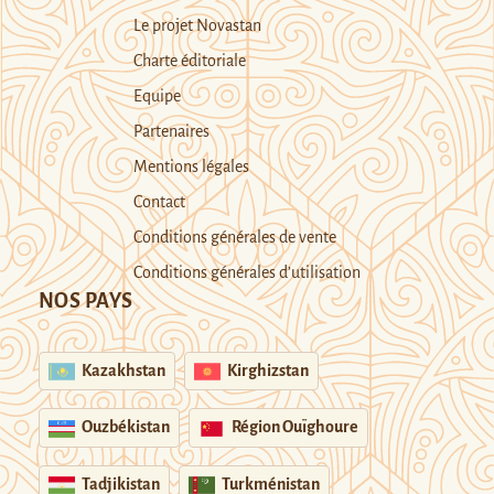
Le projet Novastan
Charte éditoriale
Equipe
Partenaires
Mentions légales
Contact
Conditions générales de vente
Conditions générales d’utilisation
NOS PAYS
Kazakhstan
Kirghizstan
Ouzbékistan
Région Ouïghoure
Tadjikistan
Turkménistan