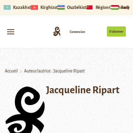
Kazakhstan
Kirghizstan
Ouzbékistan
Région Ouïghoure
Tadjik
S’abonner
Connexion
Accueil
Auteur/autrice : Jacqueline Ripart
Jacqueline Ripart