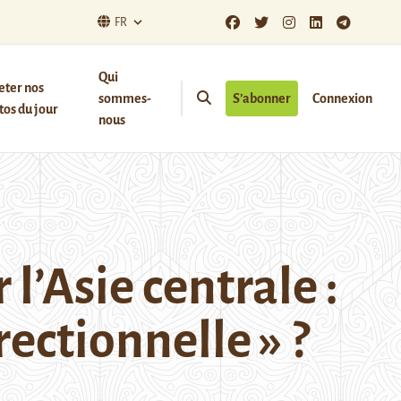
FR
Qui
eter nos
sommes-
S’abonner
Connexion
os du jour
nous
l’Asie centrale :
rectionnelle » ?