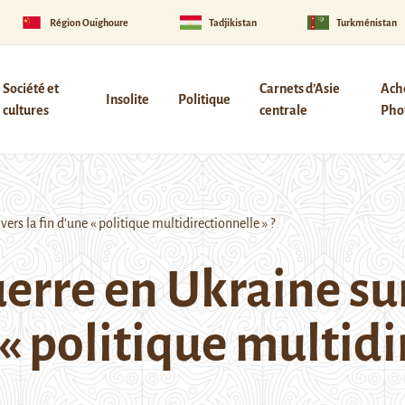
Région Ouïghoure
Tadjikistan
Turkménistan
Société et
Carnets d’Asie
Ach
Insolite
Politique
cultures
centrale
Phot
vers la fin d’une « politique multidirectionnelle » ?
erre en Ukraine sur 
 « politique multidi