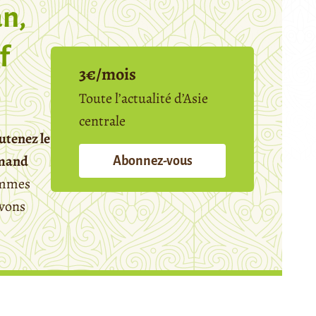
n,
f
3€/mois
Toute l’actualité d’Asie
centrale
utenez le
emand
Abonnez-vous
mmes
avons