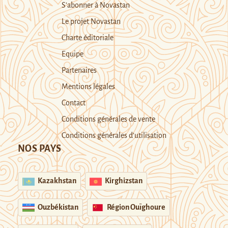
S’abonner à Novastan
Le projet Novastan
Charte éditoriale
Equipe
Partenaires
Mentions légales
Contact
Conditions générales de vente
Conditions générales d’utilisation
NOS PAYS
Kazakhstan
Kirghizstan
Ouzbékistan
Région Ouïghoure