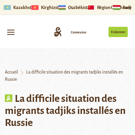
Kazakhstan
Kirghizstan
Ouzbékistan
Région Ouïghoure
Tadjik
S’abonner
Connexion
Accueil
La difficile situation des migrants tadjiks installés en
Russie
La difficile situation des
migrants tadjiks installés en
Russie