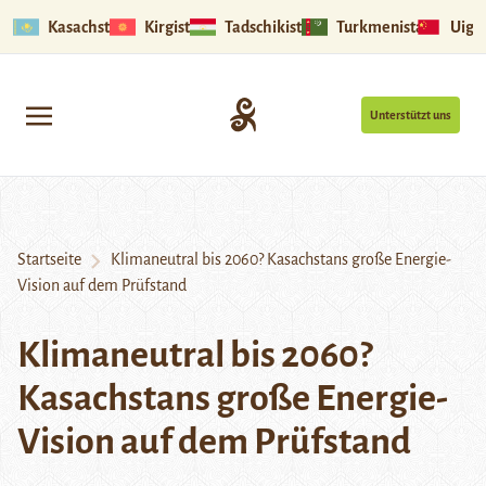
Kasachstan
Kirgistan
Tadschikistan
Turkmenistan
Uigu
Unterstützt uns
Startseite
Klimaneutral bis 2060? Kasachstans große Energie-
Vision auf dem Prüfstand
Klimaneutral bis 2060?
Kasachstans große Energie-
Vision auf dem Prüfstand