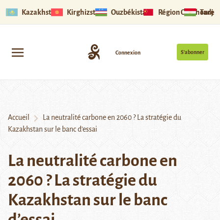
Kazakhstan
Kirghizstan
Ouzbékistan
Région Ouïghoure
Tadjik
S’abonner
Connexion
Accueil
La neutralité carbone en 2060 ? La stratégie du
Kazakhstan sur le banc d’essai
La neutralité carbone en
2060 ? La stratégie du
Kazakhstan sur le banc
d’essai