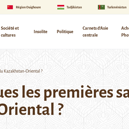
Région Ouïghoure
Tadjikistan
Turkménistan
Société et
Carnets d’Asie
Ach
Insolite
Politique
cultures
centrale
Phot
u Kazakhstan-Oriental ?
es les premières s
riental ?