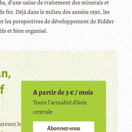
ba, d’une usine de traitement des minerais et
fer. Déjà dans le milieu des années 1930, les
ent les perspectives de développement de Ridder
le et bien organisé.
n,
f
A partir de 3 € / mois
Toute l’actualité d’Asie
centrale
utenez le
Abonnez-vous