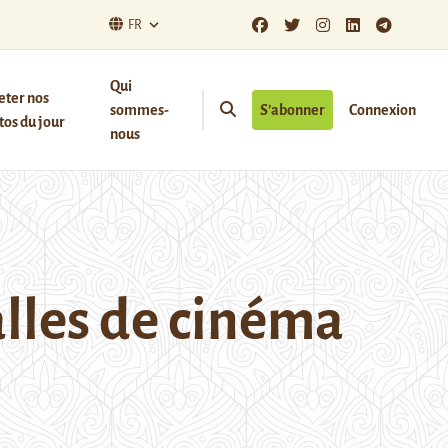
FR
Qui
eter nos
sommes-
S’abonner
Connexion
os du jour
nous
alles de cinéma