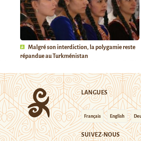
Malgré son interdiction, la polygamie reste
répandue au Turkménistan
LANGUES
Français
English
Deu
SUIVEZ-NOUS