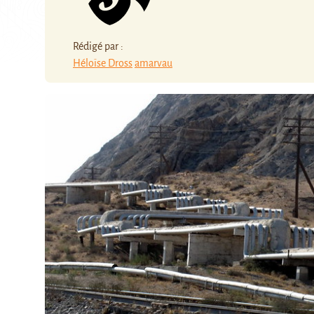
Rédigé par :
Héloïse Dross
amarvau