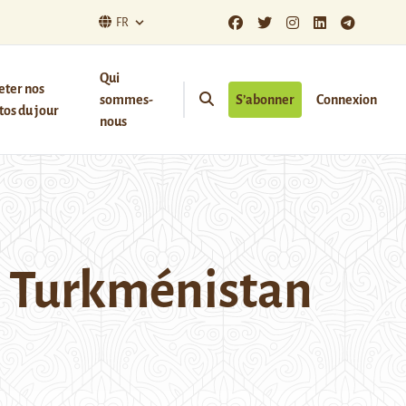
FR
Qui
eter nos
sommes-
S’abonner
Connexion
os du jour
nous
le Turkménistan