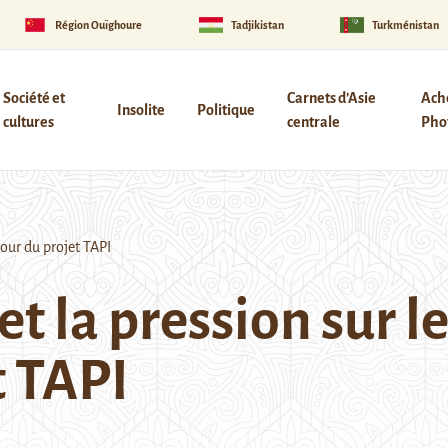
Région Ouïghoure
Tadjikistan
Turkménistan
Société et
Carnets d’Asie
Ach
Insolite
Politique
cultures
centrale
Phot
our du projet TAPI
et la pression sur 
t TAPI