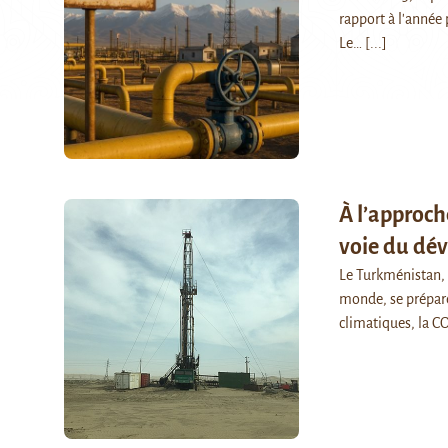
rapport à l'année
Le…
[...]
À l’approch
voie du dé
Le Turkménistan,
monde, se prépare
climatiques, la C