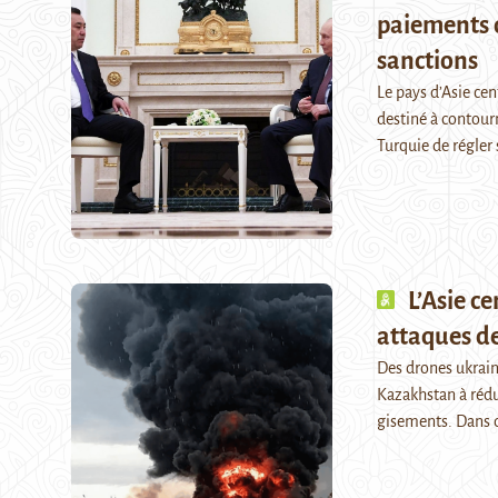
paiements d
sanctions
Le pays d’Asie ce
destiné à contourn
Turquie de régler
L’Asie c
attaques de
Des drones ukraini
Kazakhstan à rédui
gisements. Dans d