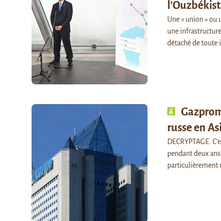
l’Ouzbékis
Une « union » ou 
une infrastructur
détaché de toute 
Gazprom 
russe en As
DECRYPTAGE. C’est
pendant deux ans.
particulièrement 