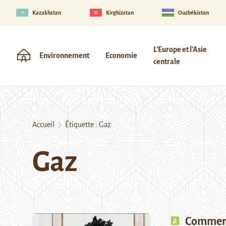
Kazakhstan
Kirghizstan
Ouzbékistan
L'Europe et l'Asie
Environnement
Economie
centrale
Accueil
Étiquette :
Gaz
Gaz
Comment 