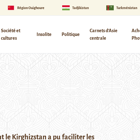
Région Ouïghoure
Tadjikistan
Turkménistan
Société et
Carnets d’Asie
Ach
Insolite
Politique
cultures
centrale
Phot
le Kirghizstan a pu faciliter les