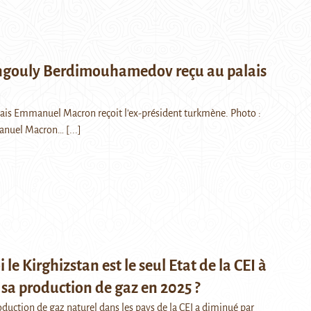
gouly Berdimouhamedov reçu au palais
çais Emmanuel Macron reçoit l'ex-président turkmène. Photo :
anuel Macron…
[...]
le Kirghizstan est le seul Etat de la CEI à
a production de gaz en 2025 ?
oduction de gaz naturel dans les pays de la CEI a diminué par