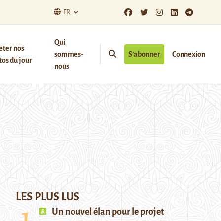
FR
Qui
eter nos
sommes-
S’abonner
Connexion
os du jour
nous
LES PLUS LUS
Un nouvel élan pour le projet