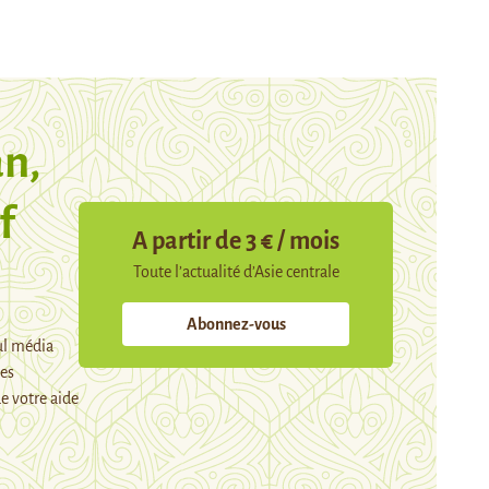
n,
f
A partir de 3 € / mois
Toute l’actualité d’Asie centrale
Abonnez-vous
ul média
mes
e votre aide