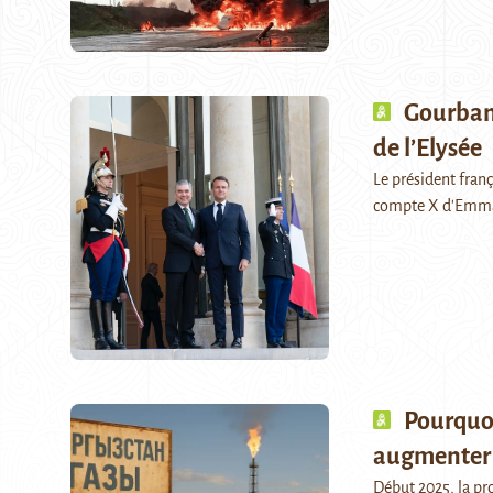
Gourban
de l’Elysée
Le président fran
compte X d'Emm
Pourquoi 
augmenter s
Début 2025, la pr