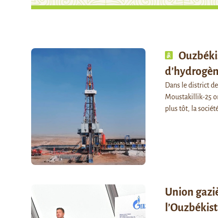
Ouzbékis
d’hydrogène
Dans le district d
Moustakillik-25 o
plus tôt, la socié
Union gaziè
l’Ouzbékist