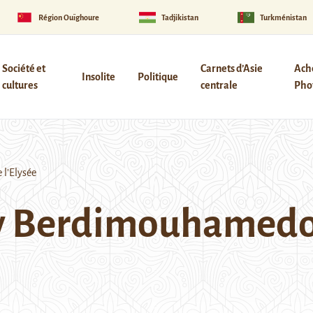
Région Ouïghoure
Tadjikistan
Turkménistan
Société et
Carnets d’Asie
Ach
Insolite
Politique
cultures
centrale
Phot
l’Elysée
 Berdimouhamedov 