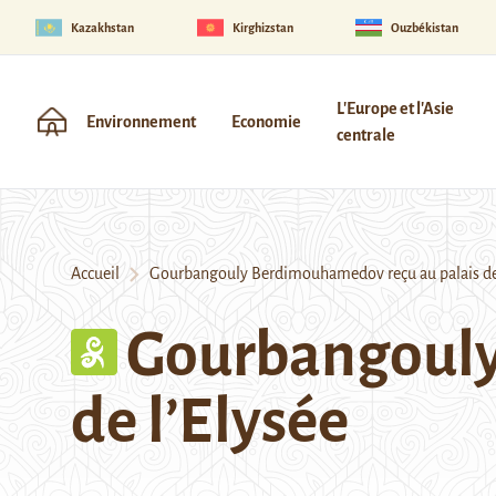
Kazakhstan
Kirghizstan
Ouzbékistan
L'Europe et l'Asie
Environnement
Economie
centrale
Accueil
Gourbangouly Berdimouhamedov reçu au palais de 
Gourbangouly
de l’Elysée