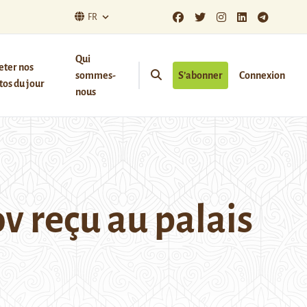
FR
Qui
eter nos
sommes-
S’abonner
Connexion
os du jour
nous
reçu au palais