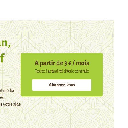
n,
f
A partir de 3 € / mois
Toute l’actualité d’Asie centrale
Abonnez-vous
ul média
mes
e votre aide