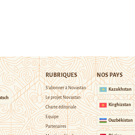
RUBRIQUES
NOS PAYS
S’abonner à Novastan
Kazakhstan
Le projet Novastan
tsch
Kirghizstan
Charte éditoriale
Equipe
Ouzbékistan
Partenaires