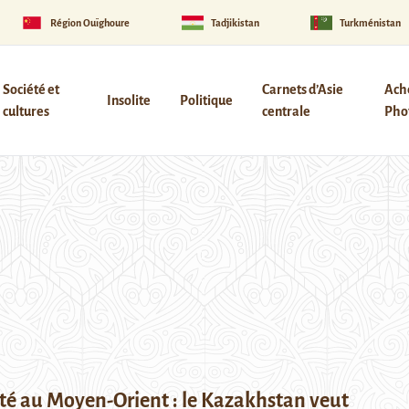
Région Ouïghoure
Tadjikistan
Turkménistan
Société et
Carnets d’Asie
Ach
Insolite
Politique
cultures
centrale
Phot
ité au Moyen-Orient : le Kazakhstan veut