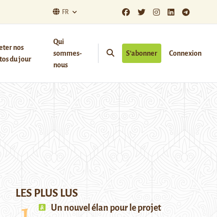
FR
Qui
eter nos
sommes-
S’abonner
Connexion
os du jour
nous
LES PLUS LUS
Un nouvel élan pour le projet