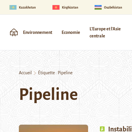
Kazakhstan
Kirghizstan
Ouzbékistan
L'Europe et l'Asie
Environnement
Economie
centrale
Accueil
Étiquette :
Pipeline
Pipeline
Instabil