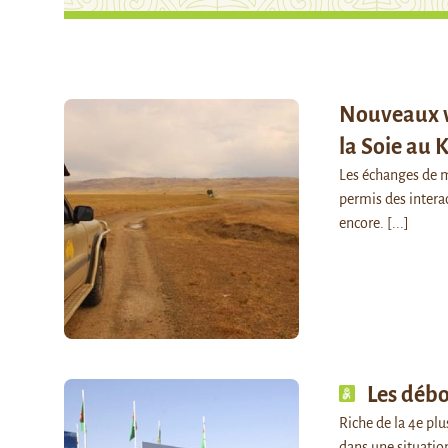
Nouveaux vo
la Soie au 
Les échanges de ma
permis des interac
encore.
[...]
Les déb
Riche de la 4e pl
dans une situation