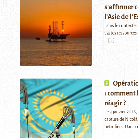
s’affirmer 
l’Asie de l’E
Dans le contexte 
vastes ressources d
…
[...]
Opératio
: comment 
réagir ?
Le 3 janvier 2026,
capture de Nicolá
pétroliers. Dans c