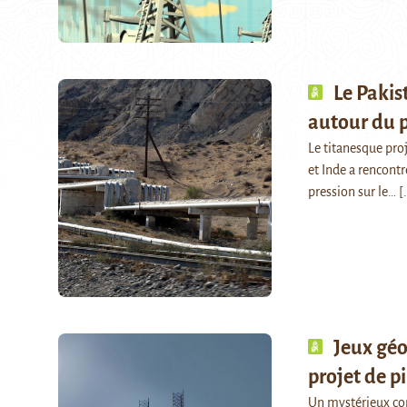
Le Pakis
autour du p
Le titanesque pro
et Inde a rencontr
pression sur le…
[.
Jeux gé
projet de p
Un mystérieux con