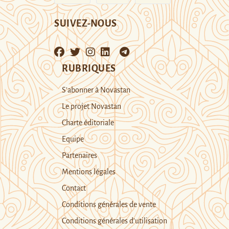
SUIVEZ-NOUS
RUBRIQUES
S’abonner à Novastan
Le projet Novastan
Charte éditoriale
Equipe
Partenaires
Mentions légales
Contact
Conditions générales de vente
Conditions générales d’utilisation