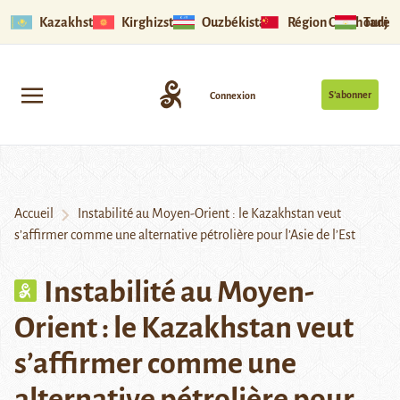
Kazakhstan
Kirghizstan
Ouzbékistan
Région Ouïghoure
Tadjik
S’abonner
Connexion
Accueil
Instabilité au Moyen-Orient : le Kazakhstan veut
s’affirmer comme une alternative pétrolière pour l’Asie de l’Est
Instabilité au Moyen-
Orient : le Kazakhstan veut
s’affirmer comme une
alternative pétrolière pour