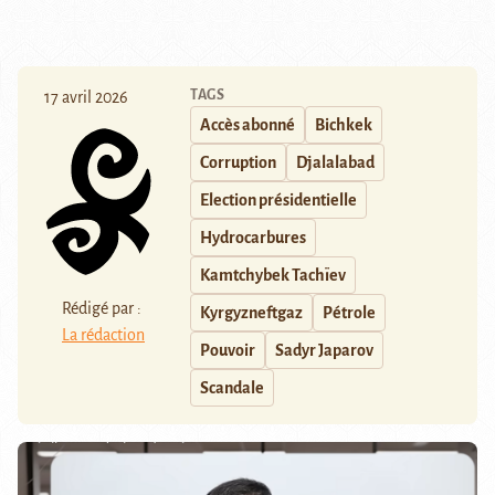
TAGS
17 avril 2026
Accès abonné
Bichkek
Corruption
Djalalabad
Election présidentielle
Hydrocarbures
Kamtchybek Tachïev
Rédigé par :
Kyrgyzneftgaz
Pétrole
La rédaction
Pouvoir
Sadyr Japarov
Scandale