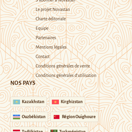
Le projet Novastan
Charte éditoriale
Equipe
Partenaires
Mentions légales
Contact
Conditions générales de vente
Conditions générales d’utilisation
NOS PAYS
Kazakhstan
Kirghizstan
Ouzbékistan
Région Ouïghoure
Tadjikistan
Turkménistan