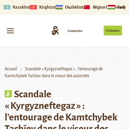
Kazakhstan
Kirghizstan
Ouzbékistan
Région Ouïghoure
Tadjik
S’abonner
Connexion
Accueil
Scandale « Kyrgyzneftegaz » : l’entourage de
Kamtchybek Tachïev dans le viseur des autorités
Scandale
« Kyrgyzneftegaz » :
l’entourage de Kamtchybek
Tachïev dans le viseur des