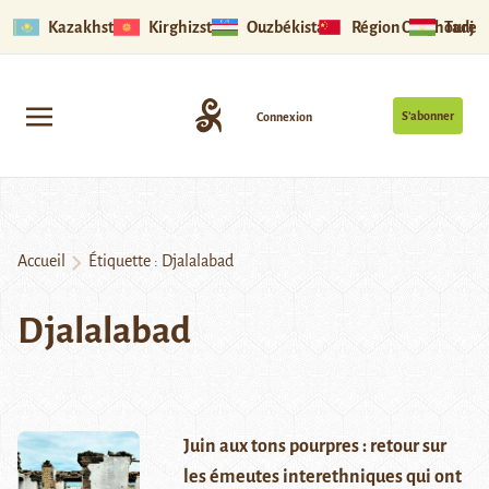
Kazakhstan
Kirghizstan
Ouzbékistan
Région Ouïghoure
Tadjik
S’abonner
Connexion
Accueil
Étiquette :
Djalalabad
Djalalabad
Juin aux tons pourpres : retour sur
les émeutes interethniques qui ont