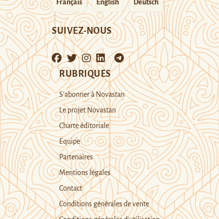
Français
English
Deutsch
SUIVEZ-NOUS
RUBRIQUES
S’abonner à Novastan
Le projet Novastan
Charte éditoriale
Equipe
Partenaires
Mentions légales
Contact
Conditions générales de vente