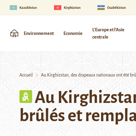
Kazakhstan
Kirghizstan
Ouzbékistan
L'Europe et l'Asie
Environnement
Economie
centrale
Accueil
Au Kirghizstan, des drapeaux nationaux ont été brû
Au Kirghizsta
brûlés et rempl