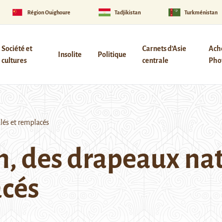
Région Ouïghoure
Tadjikistan
Turkménistan
Société et
Carnets d’Asie
Ach
Insolite
Politique
cultures
centrale
Phot
lés et remplacés
n, des drapeaux na
acés