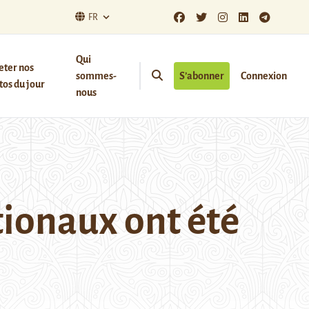
FR
Qui
eter nos
sommes-
S’abonner
Connexion
os du jour
nous
tionaux ont été