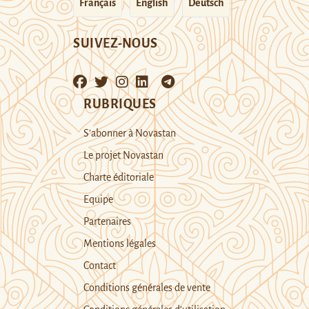
Français
English
Deutsch
SUIVEZ-NOUS
RUBRIQUES
S’abonner à Novastan
Le projet Novastan
Charte éditoriale
Equipe
Partenaires
Mentions légales
Contact
Conditions générales de vente