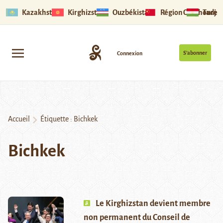
Kazakhstan
Kirghizstan
Ouzbékistan
Région Ouïghoure
Tadjik
S’abonner
Connexion
Accueil
Étiquette :
Bichkek
Bichkek
Le Kirghizstan devient membre
non permanent du Conseil de