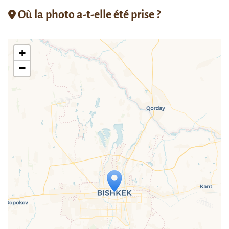
Où la photo a-t-elle été prise ?
+
−
Travelers' Map is loading...
If you see this after your page is
loaded completely, leafletJS files are
missing.