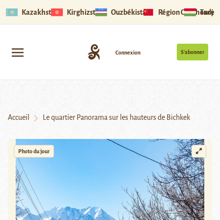
Kazakhstan
Kirghizstan
Ouzbékistan
Région Ouïghoure
Tadjik
S’abonner
Connexion
Accueil
Le quartier Panorama sur les hauteurs de Bichkek
Photo du jour