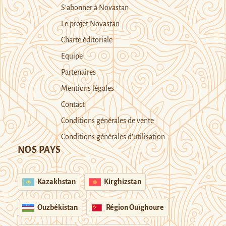
S’abonner à Novastan
Le projet Novastan
Charte éditoriale
Equipe
Partenaires
Mentions légales
Contact
Conditions générales de vente
Conditions générales d’utilisation
NOS PAYS
Kazakhstan
Kirghizstan
Ouzbékistan
Région Ouïghoure