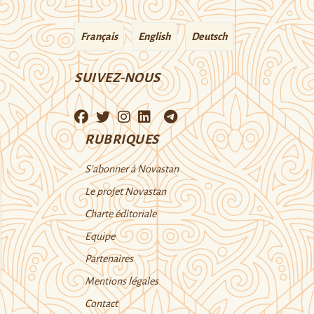
Français
English
Deutsch
SUIVEZ-NOUS
RUBRIQUES
S’abonner à Novastan
Le projet Novastan
Charte éditoriale
Equipe
Partenaires
Mentions légales
Contact