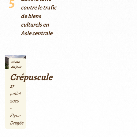
contre le trafic
de biens
culturels en
Asie centrale
Photo
du jour
Crépuscule
27
juillet
2026
-
Élyne
Dragée