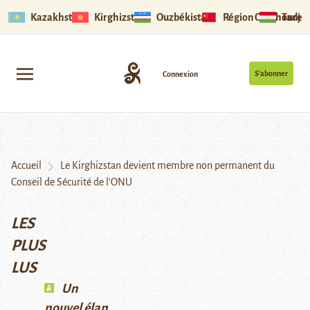
Kazakhstan
Kirghizstan
Ouzbékistan
Région Ouïghoure
Tadjik
S’abonner
Connexion
Accueil
Le Kirghizstan devient membre non permanent du
Conseil de Sécurité de l’ONU
LES
PLUS
LUS
Un
nouvel élan