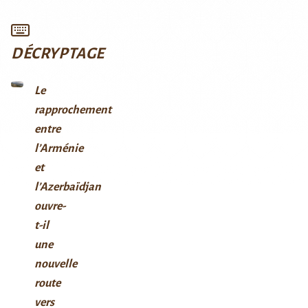
DÉCRYPTAGE
Le
rapprochement
entre
l’Arménie
et
l’Azerbaïdjan
ouvre-
t-il
une
nouvelle
route
vers