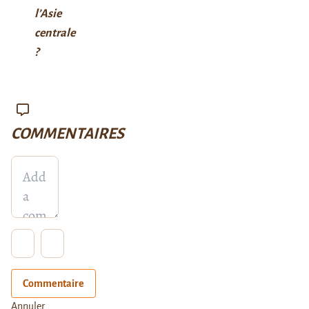
l’Asie
centrale
?
COMMENTAIRES
Commentaire
Annuler