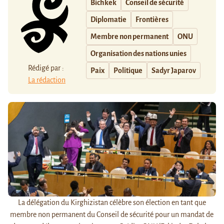
Bichkek
Conseil de sécurité
Diplomatie
Frontières
Membre non permanent
ONU
Organisation des nations unies
Rédigé par :
Paix
Politique
Sadyr Japarov
La rédaction
La délégation du Kirghizistan célèbre son élection en tant que
membre non permanent du Conseil de sécurité pour un mandat de