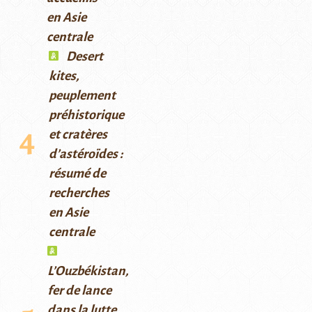
en Asie
centrale
Desert
kites,
peuplement
préhistorique
et cratères
d’astéroïdes :
résumé de
recherches
en Asie
centrale
L’Ouzbékistan,
fer de lance
dans la lutte