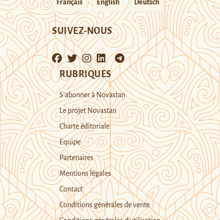
Français
English
Deutsch
SUIVEZ-NOUS
RUBRIQUES
S’abonner à Novastan
Le projet Novastan
Charte éditoriale
Equipe
Partenaires
Mentions légales
Contact
Conditions générales de vente