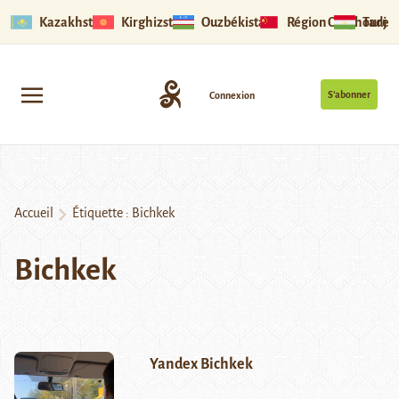
Kazakhstan
Kirghizstan
Ouzbékistan
Région Ouïghoure
Tadjik
S’abonner
Connexion
Accueil
Étiquette :
Bichkek
Bichkek
Yandex Bichkek