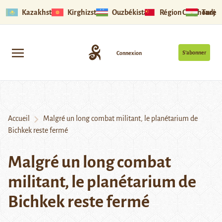
Kazakhstan
Kirghizstan
Ouzbékistan
Région Ouïghoure
Tadjik
S’abonner
Connexion
Accueil
Malgré un long combat militant, le planétarium de
Bichkek reste fermé
Malgré un long combat
militant, le planétarium de
Bichkek reste fermé