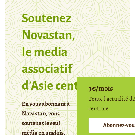
Soutenez
Novastan,
le media
associatif
d’Asie centrale
3€/mois
Toute l’actualité d’
En vous abonnant à
centrale
Novastan, vous
soutenez le seul
Abonnez-vou
média en anglais,