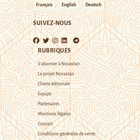
Français
English
Deutsch
SUIVEZ-NOUS
RUBRIQUES
S’abonner à Novastan
Le projet Novastan
Charte éditoriale
Equipe
Partenaires
Mentions légales
Contact
Conditions générales de vente