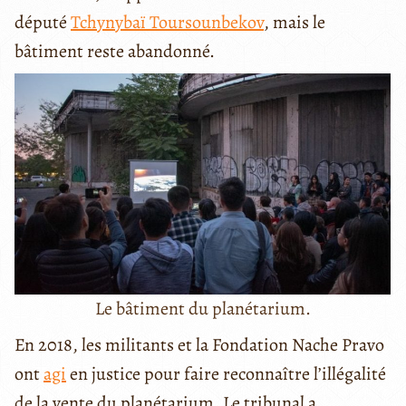
député
Tchynybaï Toursounbekov
, mais le
bâtiment reste abandonné.
Le bâtiment du planétarium.
En
2018
, les militants et la Fondation Nache Pravo
ont
agi
en justice pour faire reconnaître l’illégalité
de la vente du planétarium. Le tribunal a